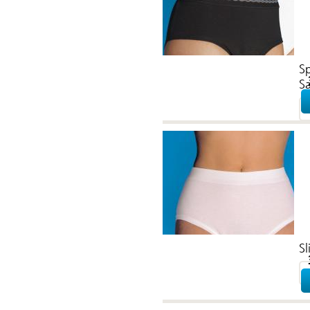
Sp
S
Sl