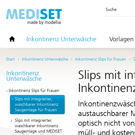
Suche
Inkontinenz Unterwäsche
Vorlagen 
Start
Inkontinenz Unterwäsche
Inkontinenz Slips für Frauen
Slips mit i
Inkontinenz
Unterwäsche
Inkontinen
Inkontinenz Slips für Frauen
Slips mit integrierter,
Inkontinenzwäsch
waschbarer Inkontinenz
Saugeinlage für Frauen
austauschbarer M
Slips mit integrierter,
optisch nicht v
waschbarer Inkontinenz
müll- und kosten
Saugeinlage und MEDISET