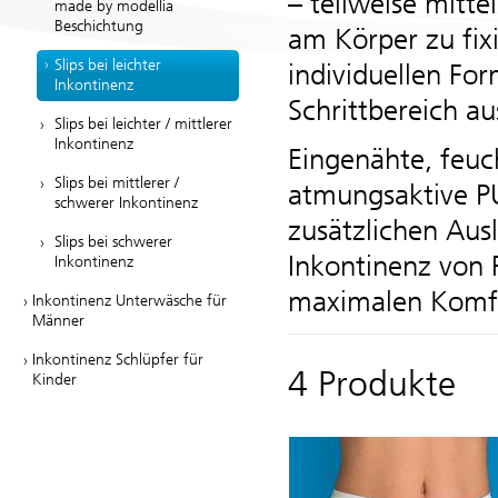
– teilweise mitte
made by modellia
Beschichtung
am Körper zu fixi
Slips bei leichter
individuellen F
Inkontinenz
Schrittbereich a
Slips bei leichter / mittlerer
Inkontinenz
Eingenähte, feuc
Slips bei mittlerer /
atmungsaktive P
schwerer Inkontinenz
zusätzlichen Ausl
Slips bei schwerer
Inkontinenz von 
Inkontinenz
maximalen Komf
Inkontinenz Unterwäsche für
Männer
Inkontinenz Schlüpfer für
4 Produkte
Kinder