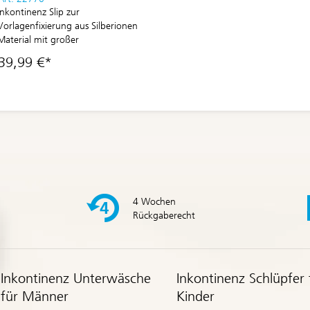
Inkontinenz Slip zur
Vorlagenfixierung aus Silberionen
Material mit großer
feuchtigkeitsundurchlässiger PU-
39,99 €*
Membrane
4 Wochen
Rückgaberecht
Inkontinenz Unterwäsche
Inkontinenz Schlüpfer 
für Männer
Kinder