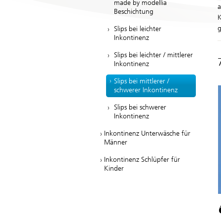
made by modellia
a
Beschichtung
K
g
Slips bei leichter
Inkontinenz
Slips bei leichter / mittlerer
Inkontinenz
Slips bei mittlerer /
schwerer Inkontinenz
Slips bei schwerer
Inkontinenz
Inkontinenz Unterwäsche für
Männer
Inkontinenz Schlüpfer für
Kinder