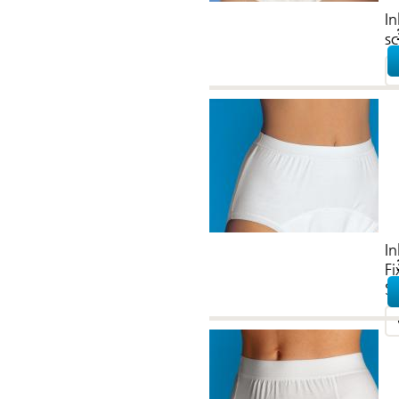
In
s
In
F
S