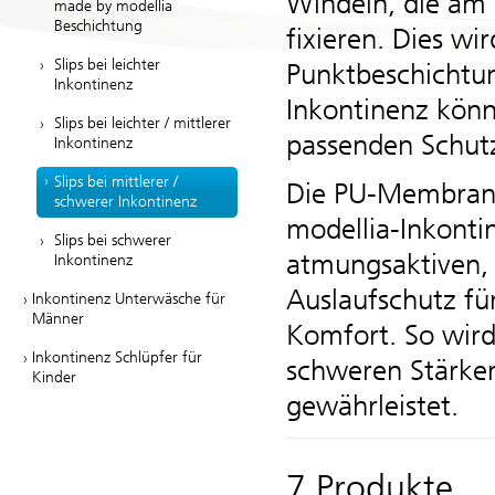
Windeln, die am 
made by modellia
Beschichtung
fixieren. Dies wir
Slips bei leichter
Punktbeschichtun
Inkontinenz
Inkontinenz könn
Slips bei leichter / mittlerer
passenden Schut
Inkontinenz
Slips bei mittlerer /
Die PU-Membranen
schwerer Inkontinenz
modellia
-Inkonti
Slips bei schwerer
atmungsaktiven, 
Inkontinenz
Auslaufschutz fü
Inkontinenz Unterwäsche für
Männer
Komfort. So wird
Inkontinenz Schlüpfer für
schweren Stärke
Kinder
gewährleistet.
7 Produkte