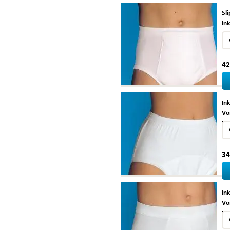
Sl
In
42
In
Vo
br
34
In
Vo
In
Vo