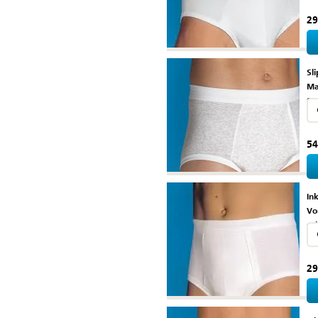
29
Sl
Ma
Sa
sei
54
In
Vo
sei
29