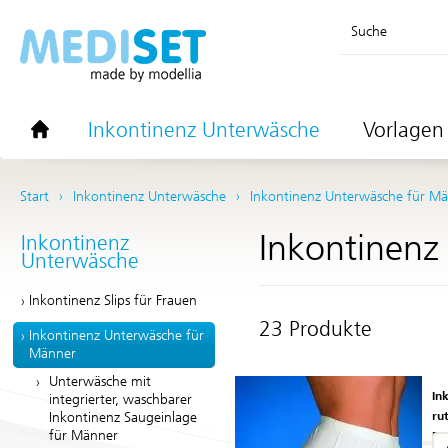
Suche
Inkontinenz Unterwäsche
Vorlagen 
Start
Inkontinenz Unterwäsche
Inkontinenz Unterwäsche für M
Inkontinenz
Inkontinenz
Unterwäsche
Inkontinenz Slips für Frauen
23 Produkte
Inkontinenz Unterwäsche für
Männer
Unterwäsche mit
In
integrierter, waschbarer
Inkontinenz Saugeinlage
ru
für Männer
Pu