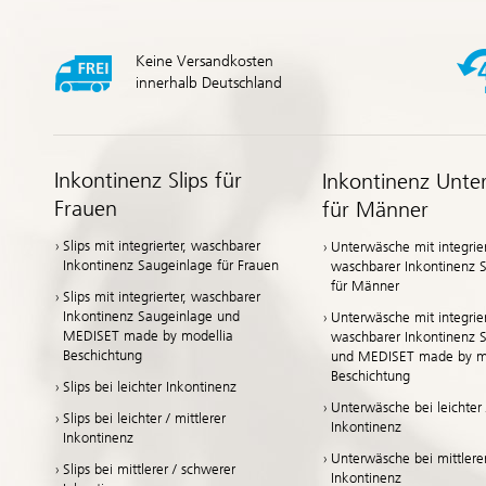
Keine Versandkosten
innerhalb Deutschland
Inkontinenz Slips für
Inkontinenz Unte
Frauen
für Männer
Slips mit integrierter, waschbarer
Unterwäsche mit integrier
Inkontinenz Saugeinlage für Frauen
waschbarer Inkontinenz 
für Männer
Slips mit integrierter, waschbarer
Inkontinenz Saugeinlage und
Unterwäsche mit integrier
MEDISET made by modellia
waschbarer Inkontinenz 
Beschichtung
und MEDISET made by mo
Beschichtung
Slips bei leichter Inkontinenz
Unterwäsche bei leichter /
Slips bei leichter / mittlerer
Inkontinenz
Inkontinenz
Unterwäsche bei mittlere
Slips bei mittlerer / schwerer
Inkontinenz