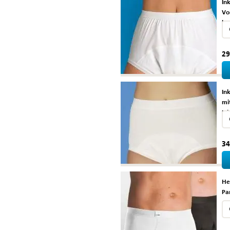
In
Vo
br
29
In
mi
In
34
He
Pa