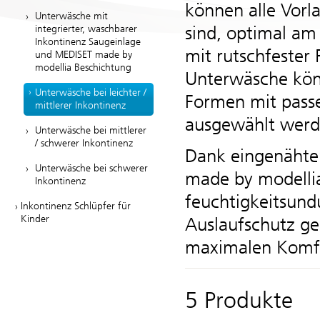
können alle Vorl
Unterwäsche mit
sind, optimal am
integrierter, waschbarer
Inkontinenz Saugeinlage
mit rutschfester 
und MEDISET made by
modellia Beschichtung
Unterwäsche könn
Unterwäsche bei leichter /
Formen mit pass
mittlerer Inkontinenz
ausgewählt werd
Unterwäsche bei mittlerer
/ schwerer Inkontinenz
Dank eingenähte
Unterwäsche bei schwerer
made by modelli
Inkontinenz
feuchtigkeitsund
Inkontinenz Schlüpfer für
Kinder
Auslaufschutz ge
maximalen Komfort
5 Produkte