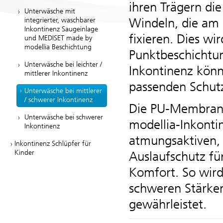
ihren Trägern die
Unterwäsche mit
Windeln, die am 
integrierter, waschbarer
Inkontinenz Saugeinlage
fixieren. Dies wir
und MEDISET made by
modellia Beschichtung
Punktbeschichtun
Unterwäsche bei leichter /
Inkontinenz könn
mittlerer Inkontinenz
passenden Schut
Unterwäsche bei mittlerer
/ schwerer Inkontinenz
Die PU-Membranen
Unterwäsche bei schwerer
modellia
-Inkonti
Inkontinenz
atmungsaktiven, 
Inkontinenz Schlüpfer für
Kinder
Auslaufschutz fü
Komfort. So wird
schweren Stärke
gewährleistet.