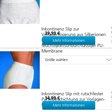
Inkontinenz Slip zur
39,99 €
Vorlagenfixierung aus Silberionen
Material mit großer
Mehr Informationen
feuchtigkeitsundurchlässiger PU-
Membrane
Größe wählen
Inkontinenz Slip mit rutschfester
34,99 €
Punktbeschichtung zur Vorlagen-
Fixierung
Mehr Informationen