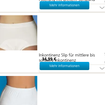
Mehr Informationen
Größe wählen
Inkontinenz Slip für mittlere bis
34,99 €
schwere Inkontinenz
Mehr Informationen
Größe wählen