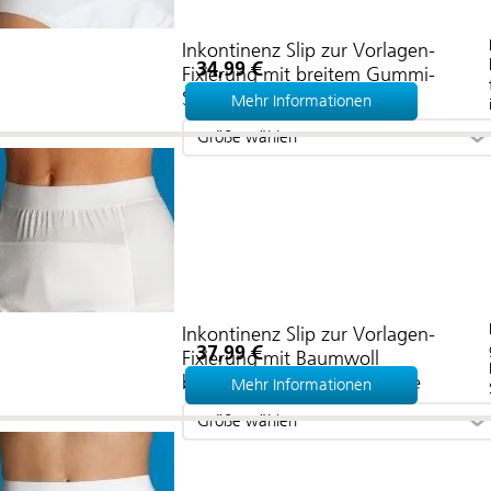
Inkontinenz Slip zur Vorlagen-
34,99 €
Fixierung mit breitem Gummi-
Softbund
Mehr Informationen
Größe wählen
Inkontinenz Slip zur Vorlagen-
37,99 €
Fixierung mit Baumwoll
beschichteter PU-Membrane
Mehr Informationen
Größe wählen