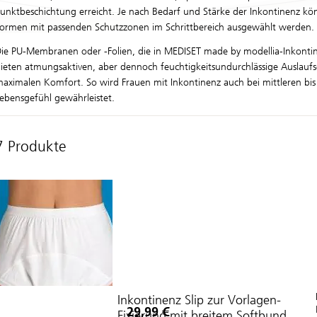
unktbeschichtung erreicht. Je nach Bedarf und Stärke der Inkontinenz könn
ormen mit passenden Schutzzonen im Schrittbereich ausgewählt werden.
ie PU-Membranen oder -Folien, die in
MEDISET made by modellia
-Inkonti
ieten atmungsaktiven, aber dennoch feuchtigkeitsundurchlässige Auslaufs
aximalen Komfort. So wird Frauen mit Inkontinenz auch bei mittleren b
ebensgefühl gewährleistet.
7 Produkte
Inkontinenz Slip zur Vorlagen-
29,99 €
Fixierung mit breitem Softbund