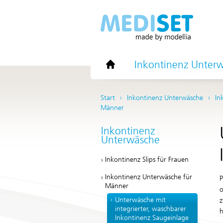
Inkontinenz Unter
Start
Inkontinenz Unterwäsche
In
Männer
Inkontinenz
Unterwäsche
Inkontinenz Slips für Frauen
Inkontinenz Unterwäsche für
P
Männer
o
Unterwäsche mit
z
integrierter, waschbarer
h
Inkontinenz Saugeinlage