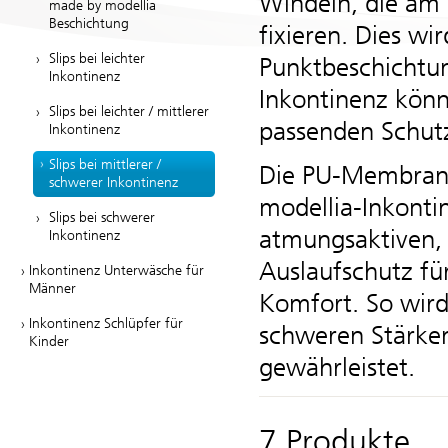
Windeln, die am 
made by modellia
Beschichtung
fixieren. Dies wir
Slips bei leichter
Punktbeschichtun
Inkontinenz
Inkontinenz könn
Slips bei leichter / mittlerer
passenden Schut
Inkontinenz
Slips bei mittlerer /
Die PU-Membranen
schwerer Inkontinenz
modellia
-Inkonti
Slips bei schwerer
atmungsaktiven, 
Inkontinenz
Auslaufschutz fü
Inkontinenz Unterwäsche für
Männer
Komfort. So wird
Inkontinenz Schlüpfer für
schweren Stärke
Kinder
gewährleistet.
7 Produkte