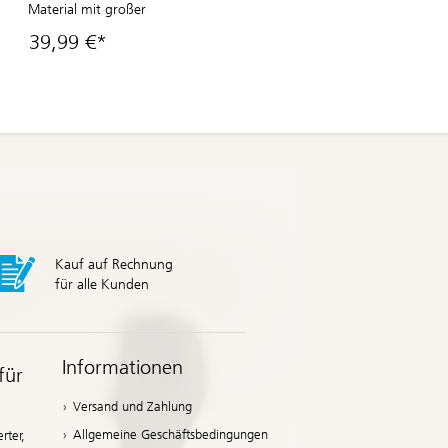
Material mit großer
feuchtigkeitsundurchlässiger PU-
39,99 €*
Membrane
Kauf auf Rechnung
für alle Kunden
Informationen
für
Versand und Zahlung
Allgemeine Geschäftsbedingungen
rter,